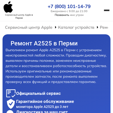
+7 (800) 101-14-79
Ежедневно с 9:00 до 21:00
Позвонить
мне утром
Сервисный центр Apple
в
Перми
Сервисный центр Apple
Каталог устройств
Ремон
Ремонт А2525 в Перми
Выполняем ремонт Apple А2525 в Перми с устранением
неисправностей любой сложности. Проводим диагностику,
выявляем причины поломки, заменяем неисправные
детали и восстанавливаем работоспособность устройства.
Используем оригинальные или рекомендованные
производителем запчасти, после ремонта выполняем
проверку всех функций и предоставляем гарантию.
Официальный сервис
Гарантийное обслуживание
монитора Apple А2525 до 3 лет
Диагностика за наш счет,