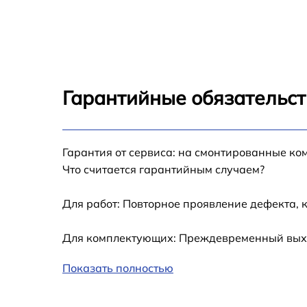
Ремонт цепи питания Cinema Display 30
Прошивка блока управления Cinema Displa
30
Замена лампы подсветки Cinema Display 30
Гарантийные обязательст
Ремонт блока управления Cinema Display 3
Гарантия от сервиса: на смонтированные ко
Замена блока питания Cinema Display 30
Что считается гарантийным случаем?
Замена матрицы Cinema Display 30
Для работ: Повторное проявление дефекта, 
Профилактическая чистка Cinema Display 3
Для комплектующих: Преждевременный выход
Показать полностью
Замена процессора Cinema Display 30