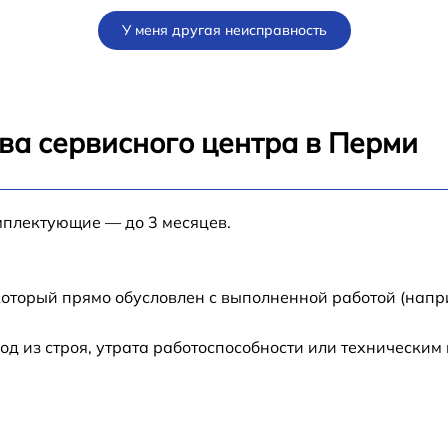
от 60 мин
У меня другая неисправность
y
от 60 мин
от 60 мин
ва сервисного центра в Перми
0
от 60 мин
мплектующие — до 3 месяцев.
от 60 мин
от 60 мин
который прямо обусловлен с выполненной работой (напр
0
от 60 мин
 из строя, утрата работоспособности или техническим
от 60 мин