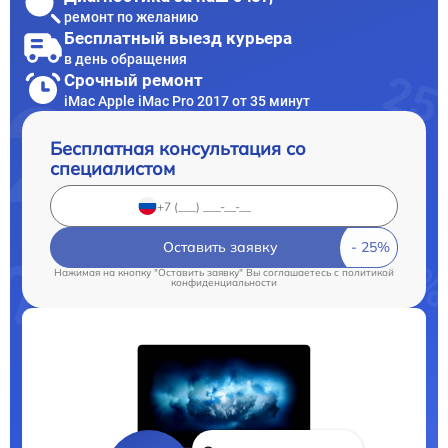
ремонт по желанию
Бесплатный выезд курьера
в день обращения
Срочный ремонт
iMac Apple iMac Pro 2017 от 35 минут
Бесплатная консультация со
специалистом
Оставить заявку
Нажимая на кнопку "Оставить заявку" Вы соглашаетесь c
политикой
конфиденциальности