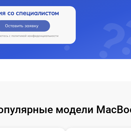
ия со специалистом
Оставить заявку
аетесь c
политикой конфиденциальности
опулярные модели MacBo