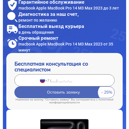
Гарантийное обслуживание
macbook Apple MacBook Pro 14 M3 Max 2023 до 3 лет
Диагностика за наш счет,
ремонт по желанию
Бесплатный выезд курьера
в день обращения
Срочный ремонт
macbook Apple MacBook Pro 14 M3 Max 2023 от 35
минут
Бесплатная консультация со
специалистом
Оставить заявку
Нажимая на кнопку "Оставить заявку" Вы соглашаетесь c
политикой
конфиденциальности