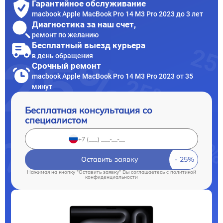
Гарантийное обслуживание
macbook Apple MacBook Pro 14 M3 Pro 2023 до 3 лет
Диагностика за наш счет,
ремонт по желанию
Бесплатный выезд курьера
в день обращения
Срочный ремонт
macbook Apple MacBook Pro 14 M3 Pro 2023 от 35
минут
Бесплатная консультация со
специалистом
Оставить заявку
Нажимая на кнопку "Оставить заявку" Вы соглашаетесь c
политикой
конфиденциальности