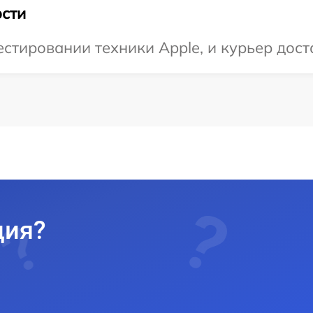
сти
тировании техники Apple, и курьер доста
ция?