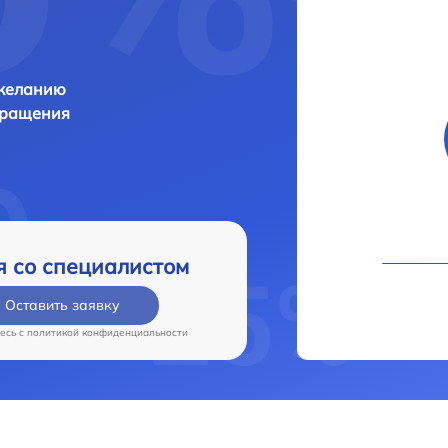
 желанию
бращения
я со специалистом
Оставить заявку
есь c
политикой конфиденциальности