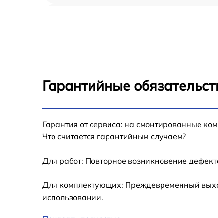
Замена шлейфа iPhone 13 Pro Max
Замена аккумулятора iPhone 13 Pro Max
Замена USB порта iPhone 13 Pro Max
Гарантийные обязательст
Замена контроллера питания iPhone 13 Pro
Max
Гарантия от сервиса: на смонтированные ко
Замена стекла камеры iPhone 13 Pro Max
Что считается гарантийным случаем?
Замена GPS-модуля iPhone 13 Pro Max
Для работ: Повторное возникновение дефект
Замена разъема зарядки iPhone 13 Pro Max
Для комплектующих: Преждевременный выход 
использовании.
Замена Wi-Fi iPhone 13 Pro Max