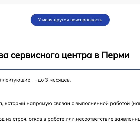
от 60 мин
У меня другая неисправность
от 30 мин
от 60 мин
ва сервисного центра в Перми
от 60 мин
мплектующие — до 3 месяцев.
от 60 мин
от 60 мин
а, который напрямую связан с выполненной работой (на
от 60 мин
из строя, отказ в работе или несоответствие заявлен
от 60 мин