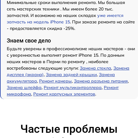
Минимальные сроки выполнения ремонта. Мы большая
сеть мастерских техники . Мы имеем более 20 тыс.
запчастей. И возможно на наших складах
уже имеется
запчасть на модель iPhone 15
. При заказе ремонта на сайте
- предоставляется скидка -25%.
Знаем свое дело
Будьте уверены в профессионализме наших мастеров - они
с уверенностью выполнят ремонт iPhone 15. По данным
наших мастеров в Перми по ремонту , наиболее
востребованы следующие услуги:
Замена стекла
,
Замена
дисплея (экрана)
,
Замена задней крышки
,
Замена
аккумулятора
,
Ремонт камеры
,
Замена разъема питания
,
Замена шлейфа
,
Ремонт мультиконтроллера
,
Ремонт
микрофона
,
Ремонт корпусных элементов
.
Частые проблемы