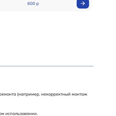
600 р
600 р
550 р
500 р
10000 р
2000 р
1700 р
 ремонта (например, некорректный монтаж
5900 р
ом использовании.