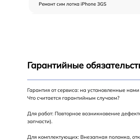
Ремонт сим лотка iPhone 3GS
Замена шлейфа iPhone 3GS
Замена аккумулятора iPhone 3GS
Замена USB порта iPhone 3GS
Гарантийные обязательст
Замена контроллера питания iPhone 3GS
Гарантия от сервиса: на установленные нами
Замена стекла камеры iPhone 3GS
Что считается гарантийным случаем?
Замена GPS-модуля iPhone 3GS
Для работ: Повторное возникновение дефект
запчасти).
Замена разъема зарядки iPhone 3GS
Для комплектующих: Внезапная поломка, отк