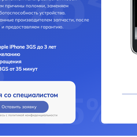
ем причины поломки, заменяем
ботоспособность устройства.
анные производителем запчасти, после
 и предоставляем гарантию.
ple iPhone 3GS до 3 лет
 желанию
бращения
 3GS от 35 минут
я со специалистом
Оставить заявку
есь c
политикой конфиденциальности