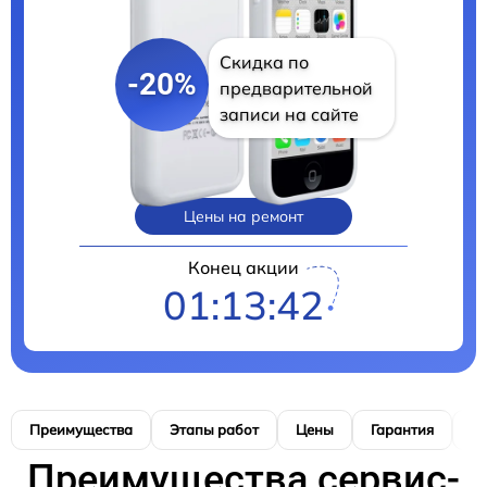
Скидка по
-20%
предварительной
записи на сайте
Цены на ремонт
Конец акции
01:13:41
Преимущества
Этапы работ
Цены
Гарантия
М
Преимущества сервис-