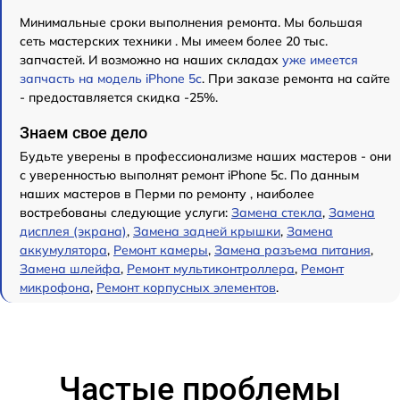
Минимальные сроки выполнения ремонта. Мы большая
сеть мастерских техники . Мы имеем более 20 тыс.
запчастей. И возможно на наших складах
уже имеется
запчасть на модель iPhone 5c
. При заказе ремонта на сайте
- предоставляется скидка -25%.
Знаем свое дело
Будьте уверены в профессионализме наших мастеров - они
с уверенностью выполнят ремонт iPhone 5c. По данным
наших мастеров в Перми по ремонту , наиболее
востребованы следующие услуги:
Замена стекла
,
Замена
дисплея (экрана)
,
Замена задней крышки
,
Замена
аккумулятора
,
Ремонт камеры
,
Замена разъема питания
,
Замена шлейфа
,
Ремонт мультиконтроллера
,
Ремонт
микрофона
,
Ремонт корпусных элементов
.
Частые проблемы